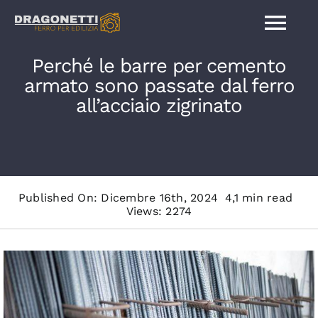
Salta
Tog
al
contenuto
Perché le barre per cemento
Nav
armato sono passate dal ferro
Home
all’acciaio zigrinato
Contatti
Chi siamo
Published On: Dicembre 16th, 2024
4,1 min read
Views: 2274
Barre sagomate
Pali e pilastri in ferro
Barre in acciaio