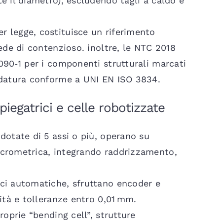
e il diametro), escludendo tagli a caldo e
 legge, costituisce un riferimento
ede di contenzioso. inoltre, le NTC 2018
090‑1 per i componenti strutturali marcati
ldatura conforme a UNI EN ISO 3834.
piegatrici e celle robotizzate
dotate di 5 assi o più, operano su
icrometrica, integrando raddrizzamento,
ci automatiche, sfruttano encoder e
ità e tolleranze entro 0,01 mm.
roprie “bending cell”, strutture