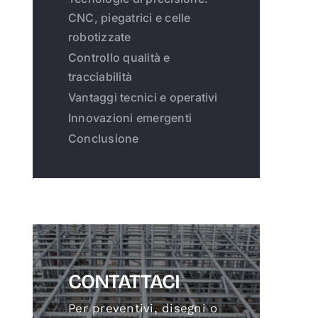
CNC, piegatrici e celle
robotizzate
Controllo qualità e
tracciabilità
Vantaggi tecnici e operativi
Innovazioni emergenti
Conclusione
CONTATTACI
Per preventivi, disegni o