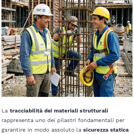
Staffe in acciaio
Tondino
Gabbie per cemento
Armatura plinti
Procedura lavorazione
La
tracciabilità dei materiali strutturali
Blog
rappresenta uno dei pilastri fondamentali per
garantire in modo assoluto la
sicurezza statica