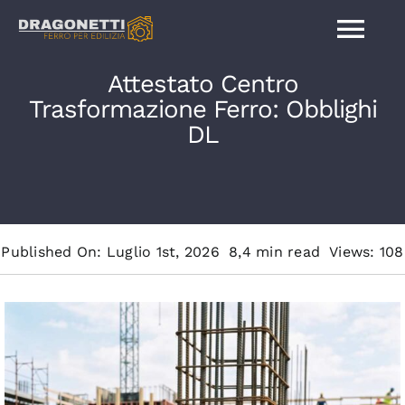
Salta
Tog
al
contenuto
Attestato Centro
Nav
Trasformazione Ferro: Obblighi
Home
DL
Contatti
Chi siamo
Published On: Luglio 1st, 2026
8,4 min read
Views: 108
Barre sagomate
Pali e pilastri in ferro
Barre in acciaio